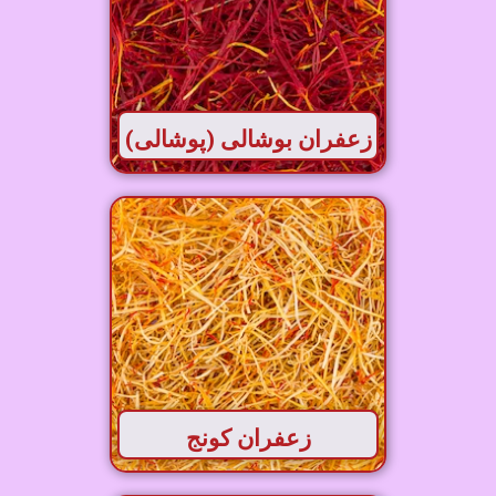
زعفران بوشالی (پوشالی)
زعفران کونج