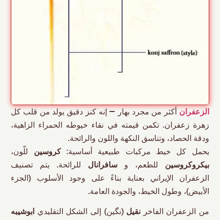
الزعفران
أكثر من مجرد بهار — إنه كنز دقيق يولد من قلب كل
زهرة زعفران. تكمن قيمته في نقاء خيوطه الحمراء الزاهية،
ودقة الحصاد، وتناسق النكهة واللون والرائحة.
يحمل كل خيط مركبات طبيعية أساسية:
كروسين
للّون،
بيكروكروسين
للطعم، و
سافرانال
للرائحة. يتم تصنيف
الزعفران الإيراني بعناية بناءً على وجود الأسلوب (الجزء
الأبيض)، وطول الخيط، والجودة العامة.
من الزعفران الفاخر
نقیل
(نگین) إلى الشكل التقليدي
ابوشیبه