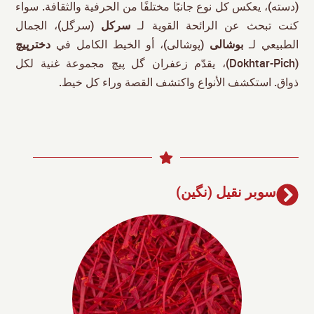
(دسته)، يعكس كل نوع جانبًا مختلفًا من الحرفية والثقافة. سواء
كنت تبحث عن الرائحة القوية لـ
سرکل
(سرگل)، الجمال
الطبيعي لـ
بوشالی
(پوشالی)، أو الخيط الكامل في
دخترپیچ
(Dokhtar-Pich)، يقدّم زعفران گل پیچ مجموعة غنية لكل
ذواق. استكشف الأنواع واكتشف القصة وراء كل خيط.
سوبر نقیل (نگین)