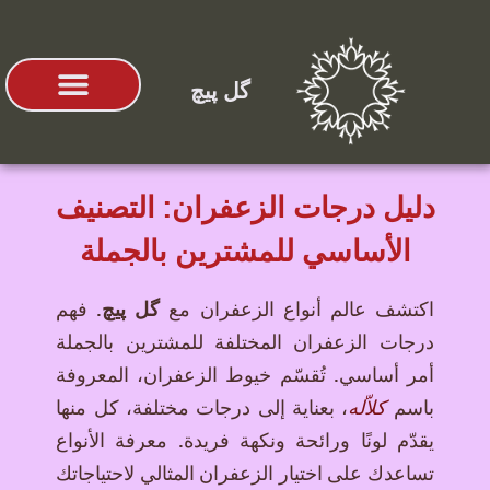
گل پیچ
عن الشركة
أنواع الزعفران
دليل درجات الزعفران: التصنيف
الأساسي للمشترين بالجملة
اكتشف عالم أنواع الزعفران مع
گل پیچ
. فهم
درجات الزعفران المختلفة للمشترين بالجملة
أمر أساسي. تُقسّم خيوط الزعفران، المعروفة
باسم
كلاّله
، بعناية إلى درجات مختلفة، كل منها
يقدّم لونًا ورائحة ونكهة فريدة. معرفة الأنواع
تساعدك على اختيار الزعفران المثالي لاحتياجاتك