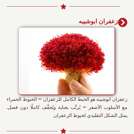
زعفران ابوشیبه
زعفران ابوشیبه هو الخيط الكامل للزعفران — الخيوط الحمراء
مع الأسلوب الأصفر — يُرتَّب بعناية ويُجفَّف كاملًا دون فصل.
يمثل الشكل التقليدي لخيوط الزعفران