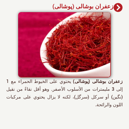
زعفران بوشالی (پوشالی)
زعفران بوشالی (پوشالی)
يحتوي على الخيوط الحمراء مع 1
إلى 3 مليمترات من الأسلوب الأصفر. وهو أقل نقاءً من نقیل
(نگین) أو سرکل (سرگل)، لكنه لا يزال يحتوي على مركبات
اللون والرائحة.