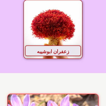
زعفران ابوشیبه