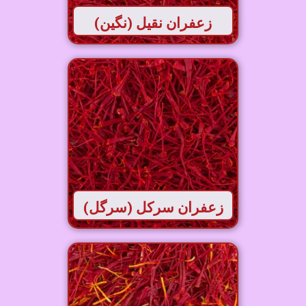
زعفران نقیل (نگین)
زعفران سرکل (سرگل)