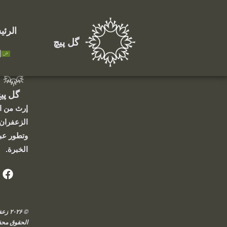
المتجر
الرئي
گل پیچ
ا
گل پی
إرث من ال
الزعفران،
وتطور عب
الخبرة.
© ۰۲۶
الحقوق محفوظ