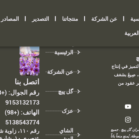
سية
عن الشركة
منتجاتنا
التصدير
المصادر
لعربية
الرابط:
الرئيسية
چ
تميز في إنتاج
عن الشركة
 صِيغَ بشغف
اتصل بنا
ر عقود من
گل پیچ
9153132173
عزک
الهاتف: (+98)
5138543774
الشاي
۲ زعفران گل پیچ . جميع
رقم ١١٠، زاوي
ة. يُمنع منعاً باتاً
عنصري ١٠، شارع
العشبي