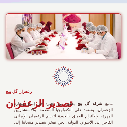
زعفران گل پیچ
تصدير الزعفران
تتمتع
شركة گل پیچ
بعقود من الخبرة في إنتاج وتجارة
الزعفران، وتعتمد على التكنولوجيا المتقدمة، والاستشاريين
المهرة، والالتزام العميق بالجودة لتقديم الزعفران الإيراني
الفاخر إلى الأسواق الدولية. نحن نفخر بتصدير منتجاتنا إلى