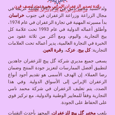
رائدة تصدير الزعفران الإيراني بخبرة تمتد لنصف قرن
ولد السيد محمد نامي في عام 1947 لعائلة عريقة في
من الجذور الزراعية إلى الاعتراف العالمي
خراسان
مجال الزراعة وزراعة الزعفران في جنوب
.
بدأ مسيرته المهنية في تجارة الزعفران في عام 1974،
وأطلق أعماله الدولية في عام 1993 تحت علامة كل
بيج التجارية. واليوم، ومع أكثر من ثلاثة عقود من
الخبرة في التجارة العالمية، يدير أعماله تحت العلامات
كل بيج
عزک
قرة العين
التجارية:
،
، و
.
يسعى جميع مديري شركة گل پیچ للزعفران جاهدين
لتطبيق أفضل الممارسات لتعزيز جودة المنتج وضمان
رضا العملاء. إن الهدف الأسمى هو تقديم أجود أنواع
الزعفران الإيراني إلى الأسواق الدولية. وفي هذا
الصدد، يتم تغليف الزعفران في شركة محمد نامي
التجارية وفقاً للمعايير الوطنية والدولية، مع تركيز قوي
على الحفاظ على الجودة.
مختبر گل پیچ للزعفران
يلعب
، المجهز بأحدث التقنيات