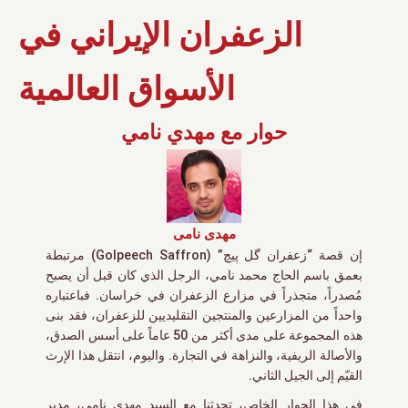
الزعفران الإيراني في
الأسواق العالمية
حوار مع مهدي نامي
مهدی نامی
إن قصة “زعفران گل پیچ” (Golpeech Saffron) مرتبطة
بعمق باسم الحاج محمد نامي، الرجل الذي كان قبل أن يصبح
مُصدراً، متجذراً في مزارع الزعفران في خراسان. فباعتباره
واحداً من المزارعين والمنتجين التقليديين للزعفران، فقد بنى
هذه المجموعة على مدى أكثر من 50 عاماً على أسس الصدق،
والأصالة الريفية، والنزاهة في التجارة. واليوم، انتقل هذا الإرث
القيّم إلى الجيل الثاني.
في هذا الحوار الخاص، تحدثنا مع السيد مهدي نامي، مدير