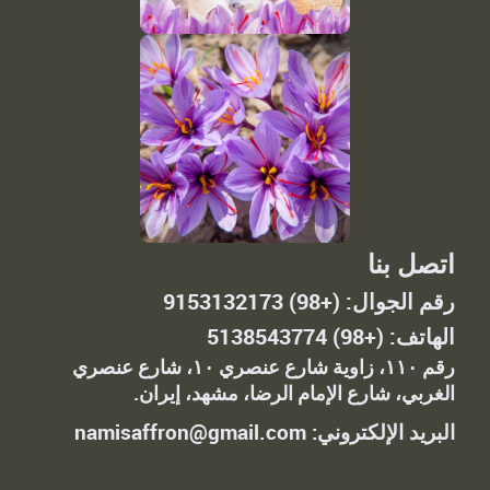
اتصل بنا
رقم الجوال: (+98) 9153132173
الهاتف: (+98) 5138543774
رقم ١١٠، زاوية شارع عنصري ١٠، شارع عنصري
الغربي، شارع الإمام الرضا، مشهد، إيران.
البريد الإلكتروني: namisaffron@gmail.com