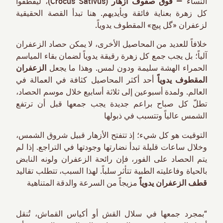
النساء —
فوق صفوف أزهار
(Crocus Sativus)، ليقطفوا
كل زهرة بعناية فائقة وبأيديهم. هنا تبدأ القصة الحقيقية
لزعفران «گل پیچ» المقطوف يدوياً.
خلافاً للعديد من المحاصيل الأخرى، لا يمكن حصاد الزعفران
آلياً؛ بل يجب جمع كل زهرة رقيقة يدوياً لضمان بقاء المياسم
الحمراء الهشة سليمة ودون لمس. وهذا ما يجعل
الزعفران
المقطوف يدوياً
أحد أكثر المحاصيل كثافة في العمالة في
العالم. ولمدة أسبوعين إلى ثلاثة أسابيع خلال موسم الحصاد،
تطلّ كل صباح براعم جديدة يجب جمعها قبل أن ترتفع
الشمس عالياً وتتسبب في ذبولها
التوقيت هو كل شيء؛ إذ تتفتح الأزهار قبيل شروق الشمس،
وخلال ساعات قليلة تبدأ نضارتها وجودتها في التراجع. إذا لم
يتم الحصاد على الفور، فإن رائحة الزعفران ولونه النابض
بالحياة وفاعليته الطبية تتأثر سلباً. لهذا السبب، تتطلب تقاليد
قطف الزعفران يدوياً
مزيجاً من السرعة والدقة المتناهية
“بمجرد جمعها في سلال القش أو أكياس القماش، تُنقل