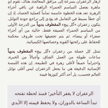
أزهار الزعفران بسرعة إلى مرافق المعالجة. هناك، تقوم أيدٍ
ماهرة بفصل المياسم الحمراء الزاهية عن باقي أجزاء
الزهرة. تعد هذه الخطوة حاسمة تماماً كعملية الحصاد، إذ إن
أي خطأ بسيط في التعامل قد يؤدي إلى تراجع جودة التوابل.
يتكون زعفران «گل پیچ»
المقطوف يدوياً
من الدرجة الأولى
من المياسم الحمراء العميقة فقط، خالية من أي أجزاء
صفراء أو بيضاء، ثم يتم تجفيفها تحت ظروف محكمة
للحفاظ على رائحتها القوية وخصائصها الكيميائية.
تمثل كل خصلة من زعفران «گل پیچ»
المقطوف يدوياً
ساعات طويلة من العمل الشاق، وأجيالاً من الخبرة،
واحتراماً عميقاً لأغلى زهرة في الطبيعة. إن هذه اللمسة
الإنسانية الدقيقة هي ما يجعل الزعفران ليس أغلى توابل
العالم فحسب، بل أحد أكثر كنوزها قيمة
الزعفران لا يغفر التأخير؛ فمنذ لحظة تفتحه
تبدأ الساعة بالدوران، ولا يحفظ قيمته إلا الأيدي