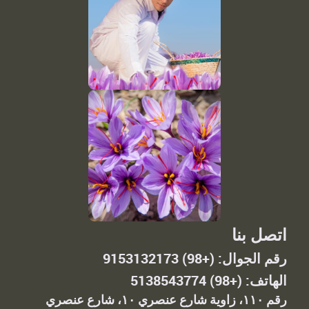
اتصل بنا
رقم الجوال: (+98) 9153132173
الهاتف: (+98) 5138543774
رقم ١١٠، زاوية شارع عنصري ١٠، شارع عنصري