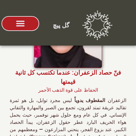
گل پیچ
عن الشركة
أنواع الزعفران
فنّ حصاد الزعفران: عندما تكتسب كل ثانية
قيمتها
الحفاظ على قوة الذهب الأحمر
الزعفران
المقطوف يدوياً
ليس مجرد توابل، بل هو ثمرة
تقاليد عريقة تمتد لقرون، تجمع بين الصبر والمهارة والتفاني
الإنساني. في كل عام ومع حلول شهر نوفمبر، حيث يحمل
هواء الخريف البارد عطر حقول الزعفران، يبدأ الحصاد
الكبير. عند بزوغ الفجر، ينحني المزارعون — ومعظمهم من