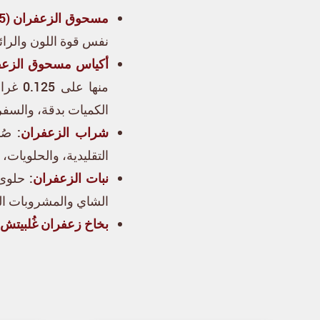
مسحوق الزعفران (5 غرام)
نفس قوة اللون والرائ
أكياس مسحوق الزعفران (12 × 125
الكميات بدقة، والسفر
شراب الزعفران
: صُ
التقليدية، والحلويات
نبات الزعفران
: حلوى
الشاي والمشروبات ال
بخاخ زعفران غُلبيتش