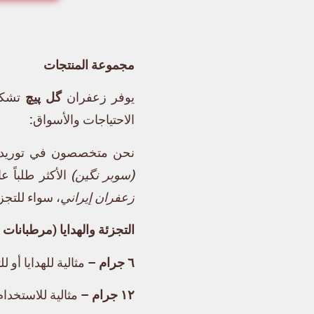
مجموعة المنتجات
يوفر زعفران
گل پیچ
تشكي
الاحتياجات والأسواق:
نحن متخصصون في توريد 
(سوبر نگین)
الأكثر طلباً ع
زعفران إيراني
، سواء للتجز
التجزئة والهدايا (مرطبانات
٦ جرام
– مثالية للهدايا أو 
١٢ جرام
– مثالية للاستخدام