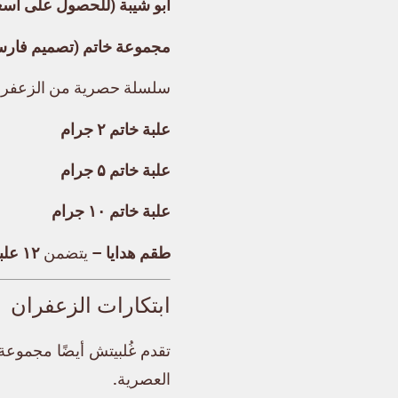
أبو شيبة (للحصول على أسعا
مجموعة خاتم (تصميم فارس
سلسلة حصرية من الزعفرا
علبة خاتم ٢ جرام
علبة خاتم ۵ جرام
علبة خاتم ۱۰ جرام
طقم هدايا
– يتضمن
١٢ علبة خاتم (وزن كل منها ١ جرام)
ابتكارات الزعفران
تقدم غُلبيتش أيضًا مجموعة
العصرية.