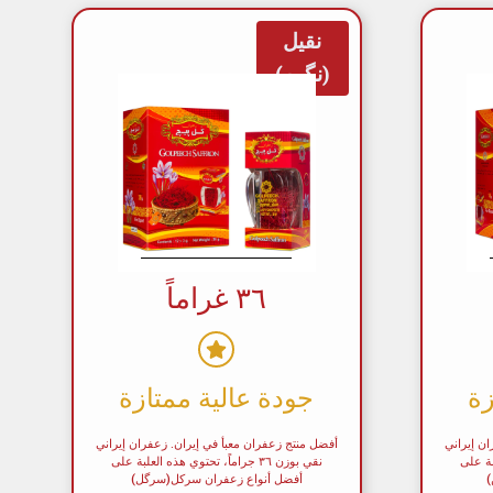
نقيل
(نگین)
٣٦ غراماً
زة
جودة عالية ممتازة
ان إيراني
أفضل منتج زعفران معبأ في إيران. زعفران إيراني
لعلبة على
نقي بوزن ٣٦ جراماً، تحتوي هذه العلبة على
)
أفضل أنواع زعفران سرکل(سرگل)