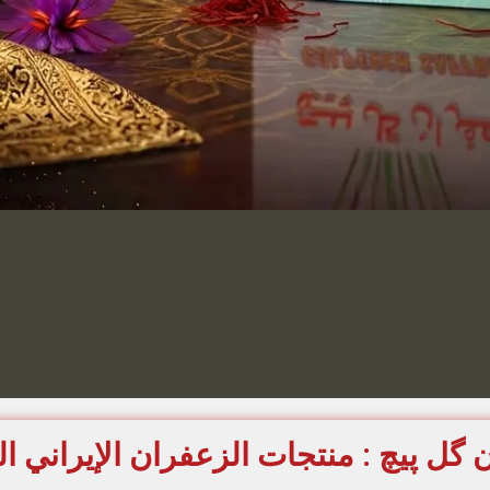
گل پیچ : منتجات الزعفران الإيراني ا