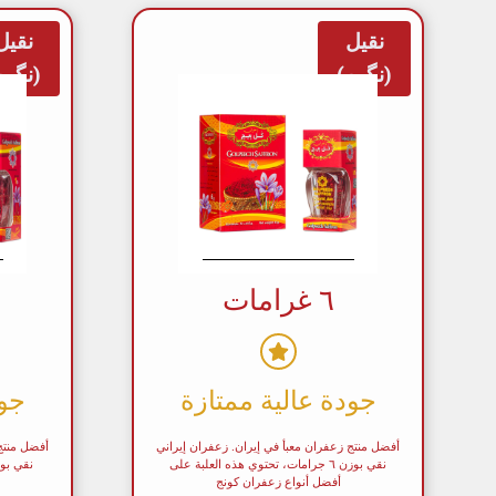
نقيل
نقيل
(نگین)
(نگین
٦ غرامات
جودة عالية ممتازة
جود
أفضل منتج زعفران معبأ في إيران. زعفران إيراني
أفضل منتج 
نقي بوزن ٦ جرامات، تحتوي هذه العلبة على
أفضل أنواع زعفران كونج