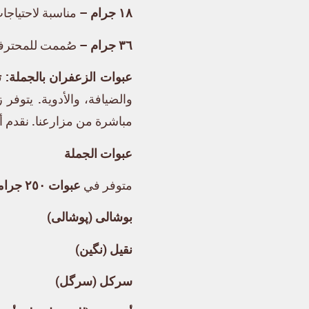
١٨ جرام
– مناسبة لاحتياجات
٣٦ جرام
– صُممت للمحترفين
عبوات الزعفران بالجملة: ت
والضيافة، والأدوية. يتوفر 
مباشرة من مزارعنا. نقدم أر
عبوات الجملة
متوفر في
عبوات ٢٥٠ جراماً
بوشالی (پوشالی)
نقیل (نگین)
سركل (سرگل)