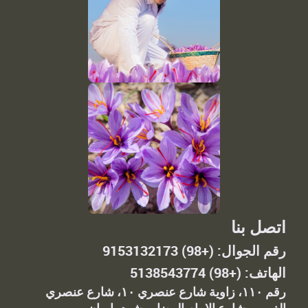
اتصل بنا
رقم الجوال: (+98) 9153132173
الهاتف: (+98) 5138543774
رقم ١١٠، زاوية شارع عنصري ١٠، شارع عنصري