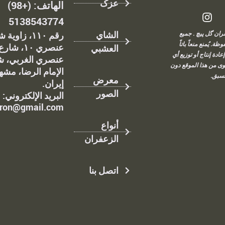
عزک
الهاتف: (+98)
5138543774
الشاي
۲ زعفران گل پیچ . جميع
رقم ١١٠، زاوي
ة. يُمنع منعاً باتاً
عنصري ١٠، شارع
العشبي
عادة إنتاج أو توزيع أي
عنصري الغربي، ش
ى من هذا الموقع دون
الإمام الرضا، مشه
سبق.
معرض
إيران.
الصور
البريد الإلكتروني:
fron@gmail.com
أنواع
الزعفران
اتصل بنا