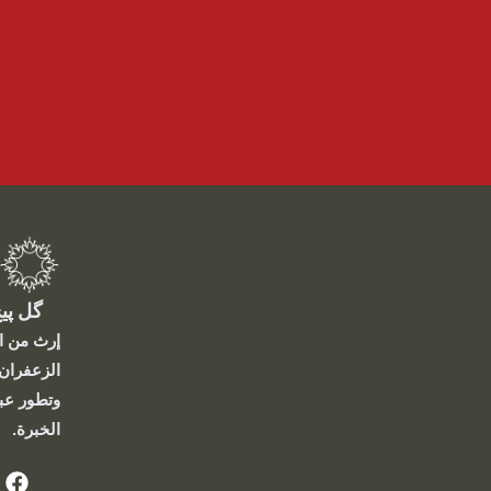
گل پی
إرث من ال
الزعفران،
وتطور عب
الخبرة.