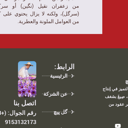
من زعفران نقیل (نگین) أو سرک
(سرگل)، ولكنه لا يزال يحتوي على 
من العوامل الملونة والعطرية.
الرابط:
الرئيسية
چ
تميز في إنتاج
عن الشركة
 صِيغَ بشغف
اتصل بنا
ر عقود من
گل پیچ
9153132173