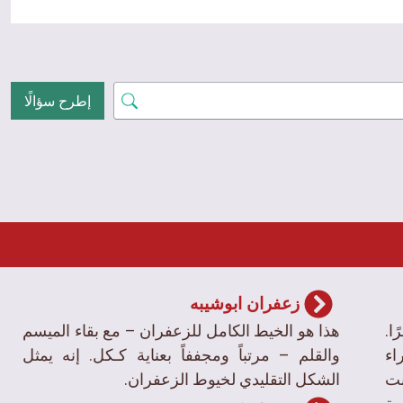
إطرح سؤالًا
زعفران ابوشیبه
ا.
هذا هو الخيط الكامل للزعفران – مع بقاء الميسم
اء
والقلم – مرتباً ومجففاً بعناية كـكل. إنه يمثل
نت
الشكل التقليدي لخيوط الزعفران.