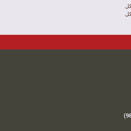
ل
كل
رقم الجوال: (+98)