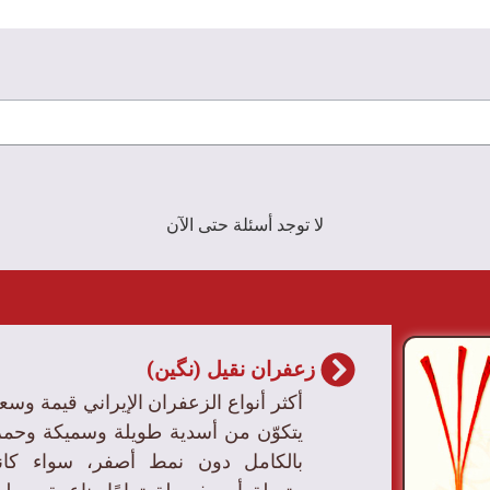
لا توجد أسئلة حتى الآن
زعفران نقیل (نگین)
أكثر أنواع الزعفران الإيراني قيمة وسعرً
يتكوّن من أسدية طويلة وسميكة وحمر
بالكامل دون نمط أصفر، سواء كا