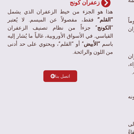
مة
زعفران کونج
هذا هو الجزء من خيط الزعفران الذي يشمل
“القلم”
فقط، مفصولاً عن الميسم. لا يُعتبر
اً
“
الكونج
” جزءاً من نظام تصنيف الزعفران
ان
القياسي. في الأسواق الأوروبية، غالباً ما يُشار إليه
باسم
“الأبيض
” أو “القلم”، ويحتوي على حد أدنى
من اللون والرائحة.
ان
،
اتصل بنا
نه
وع الميسم الأحمر مع 1 إلى
ءً