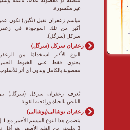
متصلة أو مفصولة تمامًا، ناعمة وسلي
غير مكسورة.
مياسم زعفران نقیل (نگین) تكون عموم
أكبر من تلك الموجودة في زعفر
سرکل (سرگل).
زعفران سرکل (سرگل)
النوع الأكثر استخدامًا من الزعفر
يحتوي فقط على الخيوط الحمراء
مفصولة بالكامل وبدون أي أثر للأسلوب.
يُعرف زعفران سرکل (سرگل) بلو
النابض بالحياة ورائحته القوية.
زعفران بوشالی(پوشالی)
يتضمن هذا الن
3 مليمتر من القلم الأصفر. هو أقل نقا