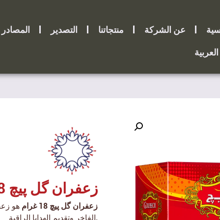
سية
عن الشركة
منتجاتنا
التصدير
المصادر
العربية
زعفران گل پیچ 18 غرام
زعفران گل پیچ 18 غرام
هو زعفر
الفاخر وتقديم الهدايا الراقية.