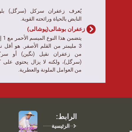
يُعرف زعفران سرکل (سرگل) بلو
النابض بالحياة ورائحته القوية.
زعفران بوشالی(پوشالی)
يتضمن هذا الن
3 مليمتر من القلم الأصفر. هو أقل نقا
من زعفران نقیل (نگین) أو سرک
(سرگل)، ولكنه لا يزال يحتوي على 
من العوامل الملونة والعطرية.
الرابط:
الرئيسية
چ