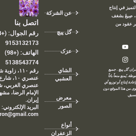
تميز في إنتاج
عن الشركة
 صِيغَ بشغف
اتصل بنا
ر عقود من
گل پیچ
9153132173
عزک
الهاتف: (+98)
5138543774
الشاي
۲ زعفران گل پیچ . جميع
رقم ١١٠، زاوي
ة. يُمنع منعاً باتاً
عنصري ١٠، شارع
العشبي
عادة إنتاج أو توزيع أي
عنصري الغربي، ش
ى من هذا الموقع دون
الإمام الرضا، مشه
سبق.
معرض
إيران.
الصور
البريد الإلكتروني:
fron@gmail.com
أنواع
الزعفران