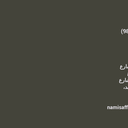
رقم الجوال: (+98)
ة شارع
ارع
د،
namisaf