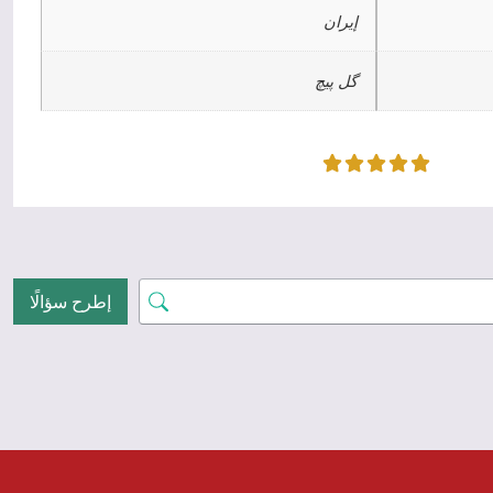
إيران
گل پیچ
إطرح سؤالًا