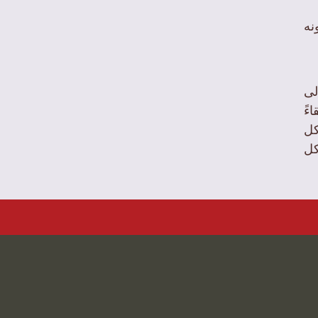
نه
وع الميسم الأحمر مع 1 إلى
ءً
ل
كل