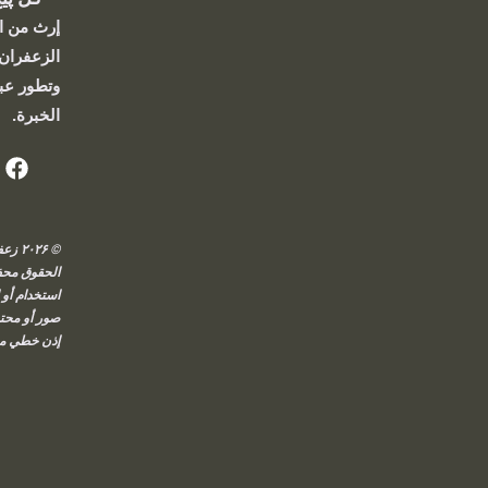
إرث من ال
الزعفران،
وتطور عب
الخبرة.
© ۰۲۶
الحقوق محفوظ
استخدام أو إ
صور أو محتو
إذن خطي م