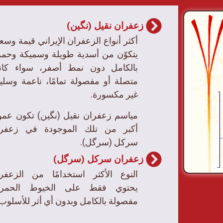
زعفران نقیل (نگین)
أكثر أنواع الزعفران الإيراني قيمة وسعرً
يتكوّن من أسدية طويلة وسميكة وحمر
بالكامل دون نمط أصفر، سواء كا
متصلة أو مفصولة تمامًا، ناعمة وسلي
غير مكسورة.
مياسم زعفران نقیل (نگین) تكون عموم
أكبر من تلك الموجودة في زعفر
سرکل (سرگل).
زعفران سرکل (سرگل)
النوع الأكثر استخدامًا من الزعفر
يحتوي فقط على الخيوط الحمراء
مفصولة بالكامل وبدون أي أثر للأسلوب.