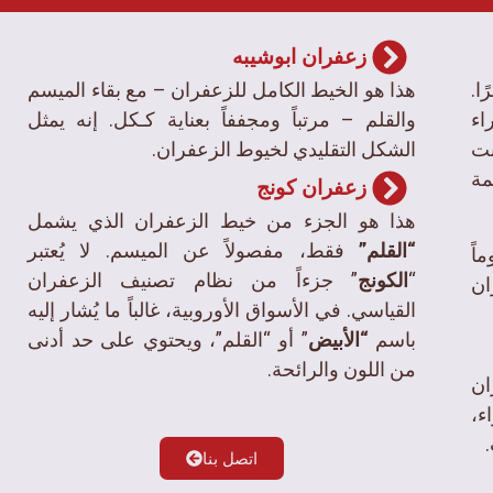
زعفران ابوشیبه
ا.
هذا هو الخيط الكامل للزعفران – مع بقاء الميسم
اء
والقلم – مرتباً ومجففاً بعناية كـكل. إنه يمثل
نت
الشكل التقليدي لخيوط الزعفران.
مة
زعفران کونج
هذا هو الجزء من خيط الزعفران الذي يشمل
“القلم”
فقط، مفصولاً عن الميسم. لا يُعتبر
اً
“
الكونج
” جزءاً من نظام تصنيف الزعفران
ان
القياسي. في الأسواق الأوروبية، غالباً ما يُشار إليه
باسم
“الأبيض
” أو “القلم”، ويحتوي على حد أدنى
من اللون والرائحة.
ان
،
اتصل بنا