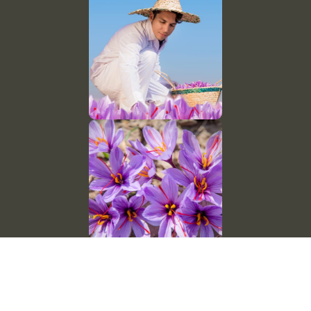
اتصل بنا
رقم الجوال: (+98) 9153132173