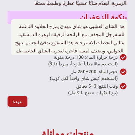
الزهرية، ليقدّم شايًا عشبيًا عطريًا وطبيعيًا ممتعًا.
بنكهة الزعفران
هذا الشاي العشبي هو شاي مهدئ يمزج الحلاوة الناعمة
للسفرجل المجفف مع الرائحة الرقيقة لزهرة الدمشقية.
مثالي للحظات الاسترخاء، هذا المنقوع يدفئ الجسم، يبهج
الحواس، ويضيف لمسة فاخرة لتجربة الشاي الخاصة بك.
درجة حرارة الماء: 100 درجة مئوية
(استخدم ماءً مغلياً طازجاً، مبرداً قليلاً)
حجم الماء: 200–250 مل
(استخدم كيس شاي واحداً لكل كوب)
وقت النقع: 3–5 دقائق
(دع النكهات تتفتح بالكامل)
عودة
منتجات مماثلة