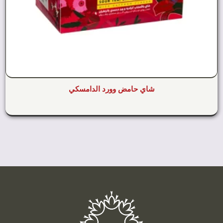
شاي حامض وورد الدامسكي