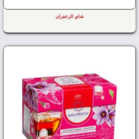
شاي الزعفران