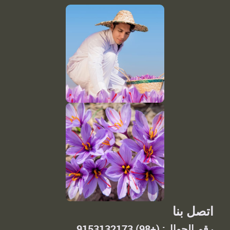
اتصل بنا
رقم الجوال: (+98) 9153132173