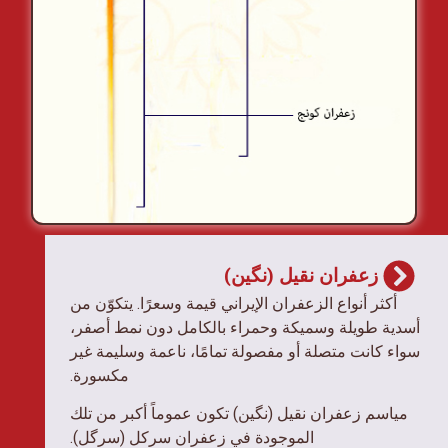
زعفران نقیل (نگین)
أكثر أنواع الزعفران الإيراني قيمة وسعرًا. يتكوّن من
أسدية طويلة وسميكة وحمراء بالكامل دون نمط أصفر،
سواء كانت متصلة أو مفصولة تمامًا، ناعمة وسليمة غير
مكسورة.
مياسم زعفران نقیل (نگین) تكون عموماً أكبر من تلك
الموجودة في زعفران سرکل (سرگل).