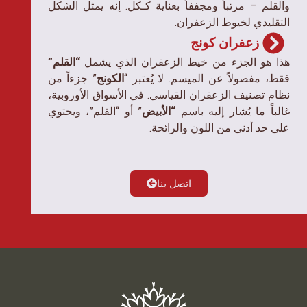
والقلم – مرتباً ومجففاً بعناية كـكل. إنه يمثل الشكل
التقليدي لخيوط الزعفران.
زعفران کونج
هذا هو الجزء من خيط الزعفران الذي يشمل
“القلم”
فقط، مفصولاً عن الميسم. لا يُعتبر “
الكونج
” جزءاً من
نظام تصنيف الزعفران القياسي. في الأسواق الأوروبية،
غالباً ما يُشار إليه باسم
“الأبيض
” أو “القلم”، ويحتوي
على حد أدنى من اللون والرائحة.
اتصل بنا