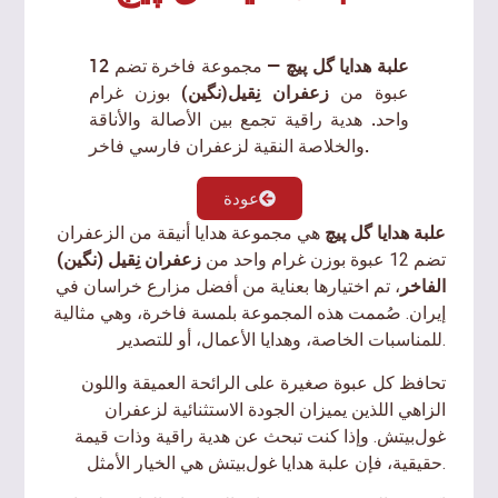
علبة هدايا گل پیچ
— مجموعة فاخرة تضم 12
عبوة من
زعفران نِقیل(نگین)
بوزن غرام
واحد. هدية راقية تجمع بين الأصالة والأناقة
والخلاصة النقية لزعفران فارسي فاخر.
عودة
علبة هدايا گل پیچ
هي مجموعة هدايا أنيقة من الزعفران
تضم 12 عبوة بوزن غرام واحد من
زعفران نِقیل (نگین)
الفاخر
، تم اختيارها بعناية من أفضل مزارع خراسان في
إيران. صُممت هذه المجموعة بلمسة فاخرة، وهي مثالية
للمناسبات الخاصة، وهدايا الأعمال، أو للتصدير.
تحافظ كل عبوة صغيرة على الرائحة العميقة واللون
الزاهي اللذين يميزان الجودة الاستثنائية لزعفران
غول‌بيتش. وإذا كنت تبحث عن هدية راقية وذات قيمة
حقيقية، فإن علبة هدايا غول‌بيتش هي الخيار الأمثل.