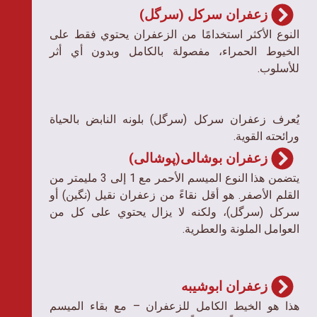
زعفران سرکل (سرگل)
النوع الأكثر استخدامًا من الزعفران يحتوي فقط على
الخيوط الحمراء، مفصولة بالكامل وبدون أي أثر
للأسلوب.
يُعرف زعفران سرکل (سرگل) بلونه النابض بالحياة
ورائحته القوية.
زعفران بوشالی(پوشالی)
يتضمن هذا النوع الميسم الأحمر مع 1 إلى 3 مليمتر من
القلم الأصفر. هو أقل نقاءً من زعفران نقیل (نگین) أو
سرکل (سرگل)، ولكنه لا يزال يحتوي على كل من
العوامل الملونة والعطرية.
زعفران ابوشیبه
هذا هو الخيط الكامل للزعفران – مع بقاء الميسم