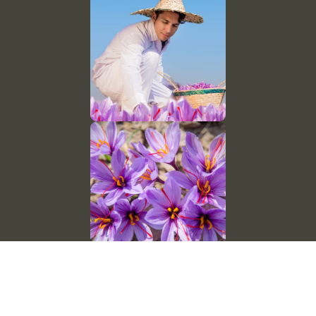
اتصل بنا
رقم الجوال: (+98) 9153132173