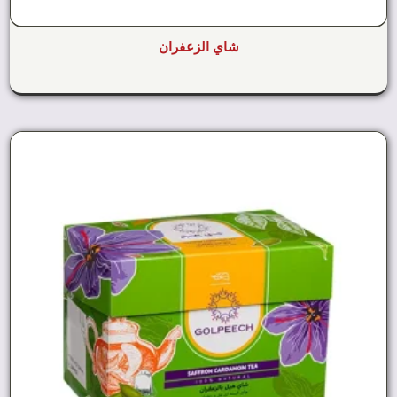
شاي الزعفران