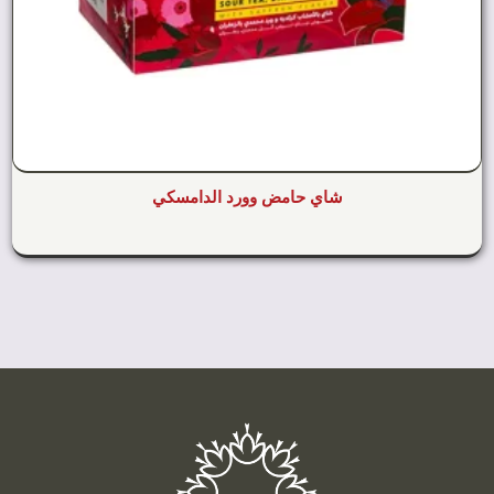
شاي حامض وورد الدامسكي