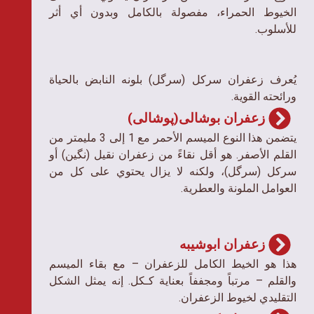
الخيوط الحمراء، مفصولة بالكامل وبدون أي أثر
للأسلوب.
يُعرف زعفران سرکل (سرگل) بلونه النابض بالحياة
ورائحته القوية.
زعفران بوشالی(پوشالی)
يتضمن هذا النوع الميسم الأحمر مع 1 إلى 3 مليمتر من
القلم الأصفر. هو أقل نقاءً من زعفران نقیل (نگین) أو
سرکل (سرگل)، ولكنه لا يزال يحتوي على كل من
العوامل الملونة والعطرية.
زعفران ابوشیبه
هذا هو الخيط الكامل للزعفران – مع بقاء الميسم
والقلم – مرتباً ومجففاً بعناية كـكل. إنه يمثل الشكل
التقليدي لخيوط الزعفران.