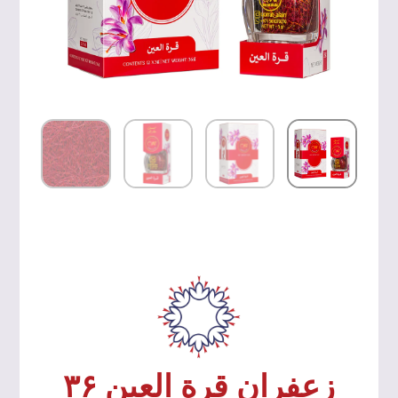
زعفران قرة العين ۳۶