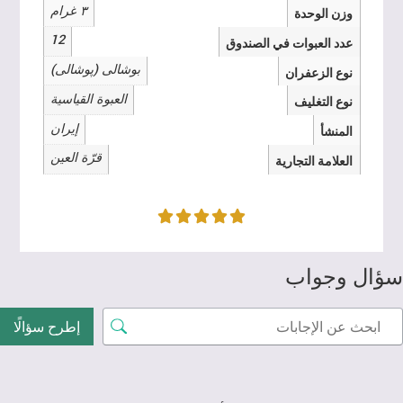
۳ غرام
وزن الوحدة
12
عدد العبوات في الصندوق
بوشالی (پوشالی)
نوع الزعفران
العبوة القياسية
نوع التغليف
إيران
المنشأ
قرّة العين
العلامة التجارية
سؤال وجواب
إطرح سؤالًا