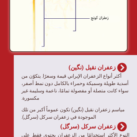
زعفران نقیل (نگین)
أكثر أنواع الزعفران الإيراني قيمة وسعرًا. يتكوّن من
أسدية طويلة وسميكة وحمراء بالكامل دون نمط أصفر،
سواء كانت متصلة أو مفصولة تمامًا، ناعمة وسليمة غير
مكسورة.
مياسم زعفران نقیل (نگین) تكون عموماً أكبر من تلك
الموجودة في زعفران سرکل (سرگل).
زعفران سرکل (سرگل)
النوع الأكثر استخدامًا من الزعفران يحتوي فقط على