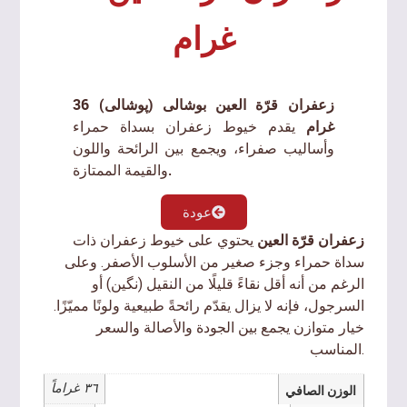
غرام
زعفران قرّة العين بوشالی (پوشالی) 36
غرام
يقدم خيوط زعفران بسداة حمراء
وأساليب صفراء، ويجمع بين الرائحة واللون
والقيمة الممتازة.
عودة
زعفران قرّة العين
يحتوي على خيوط زعفران ذات
سداة حمراء وجزء صغير من الأسلوب الأصفر. وعلى
الرغم من أنه أقل نقاءً قليلًا من النقیل (نگین) أو
السرجول، فإنه لا يزال يقدّم رائحةً طبيعية ولونًا مميّزًا.
خيار متوازن يجمع بين الجودة والأصالة والسعر
المناسب.
٣٦ غراماً
الوزن الصافي