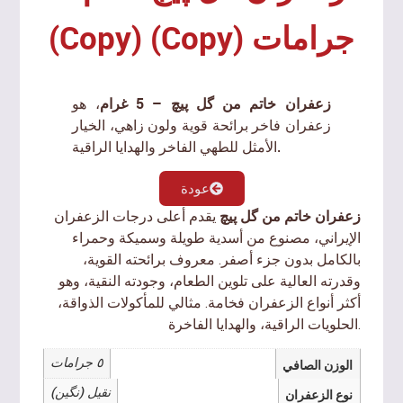
جرامات (Copy) (Copy)
زعفران خاتم من گل پیچ – 5 غرام
، هو
زعفران فاخر برائحة قوية ولون زاهي، الخيار
الأمثل للطهي الفاخر والهدايا الراقية.
عودة
زعفران خاتم من گل پیچ
يقدم أعلى درجات الزعفران
الإيراني، مصنوع من أسدية طويلة وسميكة وحمراء
بالكامل بدون جزء أصفر. معروف برائحته القوية،
وقدرته العالية على تلوين الطعام، وجودته النقية، وهو
أكثر أنواع الزعفران فخامة. مثالي للمأكولات الذواقة،
الحلويات الراقية، والهدايا الفاخرة.
٥ جرامات
الوزن الصافي
نقیل (نگین)
نوع الزعفران