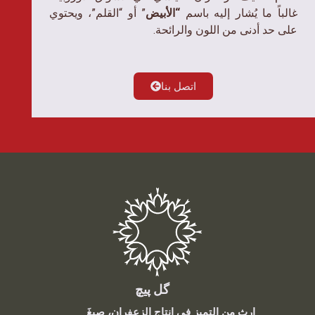
غالباً ما يُشار إليه باسم
“الأبيض
” أو “القلم”، ويحتوي
على حد أدنى من اللون والرائحة.
اتصل بنا
گل پیچ
إرث من التميز في إنتاج الزعفران، صِيغَ