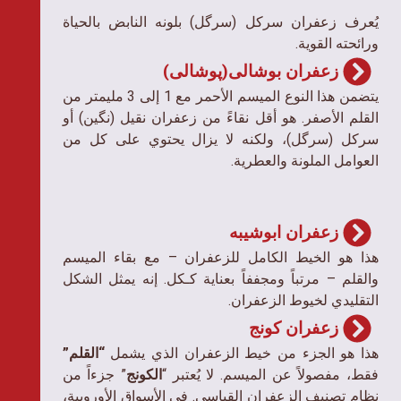
يُعرف زعفران سرکل (سرگل) بلونه النابض بالحياة
ورائحته القوية.
زعفران بوشالی(پوشالی)
يتضمن هذا النوع الميسم الأحمر مع 1 إلى 3 مليمتر من
القلم الأصفر. هو أقل نقاءً من زعفران نقیل (نگین) أو
سرکل (سرگل)، ولكنه لا يزال يحتوي على كل من
العوامل الملونة والعطرية.
زعفران ابوشیبه
هذا هو الخيط الكامل للزعفران – مع بقاء الميسم
والقلم – مرتباً ومجففاً بعناية كـكل. إنه يمثل الشكل
التقليدي لخيوط الزعفران.
زعفران کونج
هذا هو الجزء من خيط الزعفران الذي يشمل
“القلم”
فقط، مفصولاً عن الميسم. لا يُعتبر “
الكونج
” جزءاً من
نظام تصنيف الزعفران القياسي. في الأسواق الأوروبية،