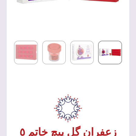
زعفران گل پیچ خاتم ٥