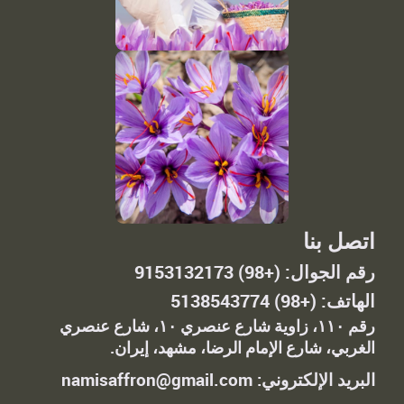
اتصل بنا
رقم الجوال: (+98) 9153132173
الهاتف: (+98) 5138543774
رقم ١١٠، زاوية شارع عنصري ١٠، شارع عنصري
الغربي، شارع الإمام الرضا، مشهد، إيران.
البريد الإلكتروني: namisaffron@gmail.com