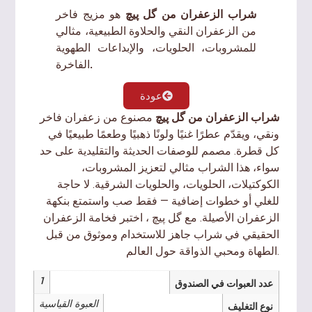
شراب الزعفران من گل پیچ
هو مزيج فاخر
من الزعفران النقي والحلاوة الطبيعية، مثالي
للمشروبات، الحلويات، والإبداعات الطهوية
الفاخرة.
عودة
شراب الزعفران من گل پیچ
مصنوع من زعفران فاخر
ونقي، ويقدّم عطرًا غنيًا ولونًا ذهبيًا وطعمًا طبيعيًا في
كل قطرة. مصمم للوصفات الحديثة والتقليدية على حد
سواء، هذا الشراب مثالي لتعزيز المشروبات،
الكوكتيلات، الحلويات، والحلويات الشرقية. لا حاجة
للغلي أو خطوات إضافية — فقط صب واستمتع بنكهة
الزعفران الأصيلة. مع گل پیچ ، اختبر فخامة الزعفران
الحقيقي في شراب جاهز للاستخدام وموثوق من قبل
الطهاة ومحبي الذواقة حول العالم.
1
عدد العبوات في الصندوق
العبوة القياسية
نوع التغليف