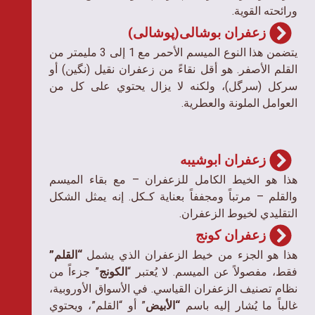
ورائحته القوية.
زعفران بوشالی(پوشالی)
يتضمن هذا النوع الميسم الأحمر مع 1 إلى 3 مليمتر من
القلم الأصفر. هو أقل نقاءً من زعفران نقیل (نگین) أو
سرکل (سرگل)، ولكنه لا يزال يحتوي على كل من
العوامل الملونة والعطرية.
زعفران ابوشیبه
هذا هو الخيط الكامل للزعفران – مع بقاء الميسم
والقلم – مرتباً ومجففاً بعناية كـكل. إنه يمثل الشكل
التقليدي لخيوط الزعفران.
زعفران کونج
هذا هو الجزء من خيط الزعفران الذي يشمل
“القلم”
فقط، مفصولاً عن الميسم. لا يُعتبر “
الكونج
” جزءاً من
نظام تصنيف الزعفران القياسي. في الأسواق الأوروبية،
غالباً ما يُشار إليه باسم
“الأبيض
” أو “القلم”، ويحتوي