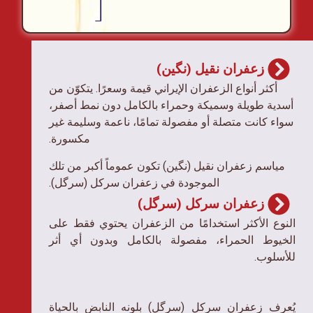
زعفران نقیل (نگین)
أكثر أنواع الزعفران الإيراني قيمة وسعرًا. يتكوّن من
أسدية طويلة وسميكة وحمراء بالكامل دون نمط أصفر،
سواء كانت متصلة أو مفصولة تمامًا، ناعمة وسليمة غير
مكسورة.
مياسم زعفران نقیل (نگین) تكون عموماً أكبر من تلك
الموجودة في زعفران سرکل (سرگل).
زعفران سرکل (سرگل)
النوع الأكثر استخدامًا من الزعفران يحتوي فقط على
الخيوط الحمراء، مفصولة بالكامل وبدون أي أثر
للأسلوب.
يُعرف زعفران سرکل (سرگل) بلونه النابض بالحياة